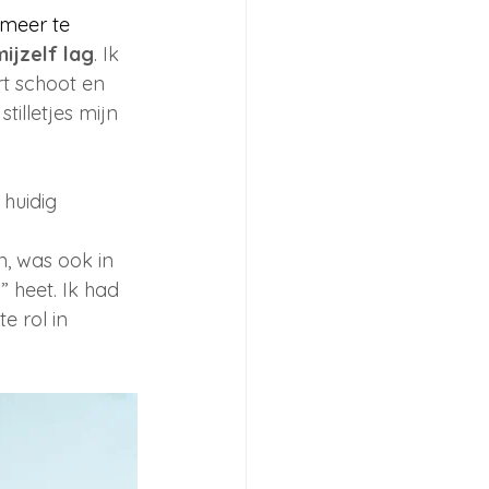
 meer te 
ijzelf lag
. Ik 
rt schoot en 
illetjes mijn 
huidig 
, was ook in 
 heet. Ik had 
e rol in 