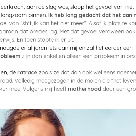
 leerkracht aan de slag was, sloop het gevoel van niet
 langzaam binnen.
Ik heb lang gedacht dat het aan m
el van “sh*t, ik kan het niet meer”. Alsof ik plots te ko
aaraan dat precies lag. Met dat gevoel verdween ook st
wijs. En toen stapte ik er uit.
aagde er al jaren iets aan mij en zal het eerder een
robleem
 zijn dan enkel en alleen een probleem in ons 
hen, de
ratrace
 zoals ze dat dan ook wel eens noemen
raad. Volledig meegezogen in de molen die “het leven”
jker mee. Volgens mij heeft 
motherhood
 daar een grot