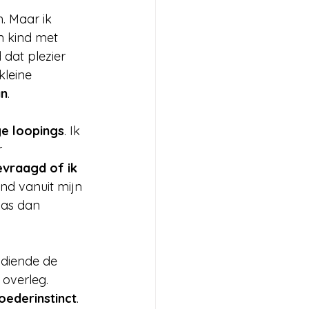
. Maar ik 
n kind met 
dat plezier 
leine 
an
.
ge loopings
. Ik 
 
evraagd of ik 
nd vanuit mijn 
was dan 
n diende de 
 overleg. 
ederinstinct
. 