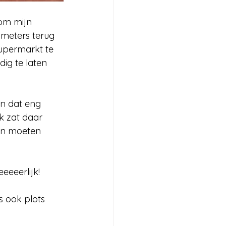
om mijn 
ometers terug 
supermarkt te 
ig te laten 
n dat eng 
k zat daar 
en moeten 
eeeerlijk!
 ook plots 