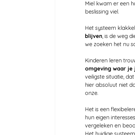
Miel kwam er een ha
beslissing viel.
Het systeem klakkelo
blijven
, is de weg d
we zoeken het nu sa
Kinderen leren trou
omgeving waar je j
veiligste situatie, 
hier absoluut niet d
onze.
Het is een flexibel
hun eigen interesse
vergeleken en beoo
Het huidige systeem 