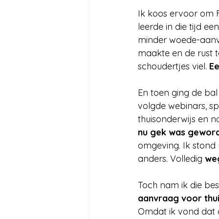
Ik koos ervoor om F
leerde in die tijd e
minder woede-aanval
maakte en de rust t
schoudertjes viel. 
Ee
En toen ging de bal 
volgde webinars, spr
thuisonderwijs en n
nu gek was geworde
omgeving. Ik stond 
anders. Volledig 
we
Toch nam ik die besli
aanvraag voor thu
Omdat ik vond dat 