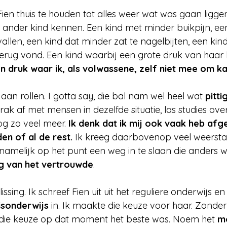
ien thuis te houden tot alles weer wat was gaan liggen
en ander kind kennen. Een kind met minder buikpijn, ee
len, een kind dat minder zat te nagelbijten, een kind 
erug vond. Een kind waarbij een grote druk van haar k
n druk waar ik, als volwassene, zelf niet mee om k
aan rollen. I gotta say, die bal nam wel heel wat 
pitti
ak af met mensen in dezelfde situatie, las studies over
og zo veel meer. 
Ik denk dat ik mij ook vaak heb afg
n of al de rest. 
Ik kreeg daarbovenop veel weersta
namelijk op het punt een weg in te slaan die anders 
g van het vertrouwde
.
ssing. Ik schreef Fien uit uit het reguliere onderwijs e
isonderwijs
 in. Ik maakte die keuze voor haar. Zonder
die keuze op dat moment het beste was. Noem het 
mo