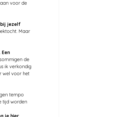
gaan voor de 
bij jezelf 
zoektocht. Maar 
.
 Een 
r sommigen de 
us ik verkondig 
r wel voor het 
eigen tempo 
 tijd worden 
a je hier 