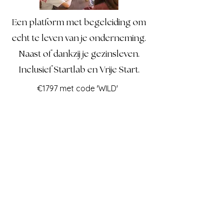
Een platform met begeleiding om
echt te leven van je onderneming.
Naast of dankzij je gezinsleven.
Inclusief Startlab en Vrije Start.
€1797 met code 'WILD'
Ik kies dit pad
Voor wie is dit
wel
?
✓ Je twijfelt of thuisonderwijs iets is
voor jouw gezin
✓ Je voelt dat het anders kan voor
jouw kind
✓ Je wil vertragen en meer aanwezig
zijn
✓ Je staat open voor een andere kijk