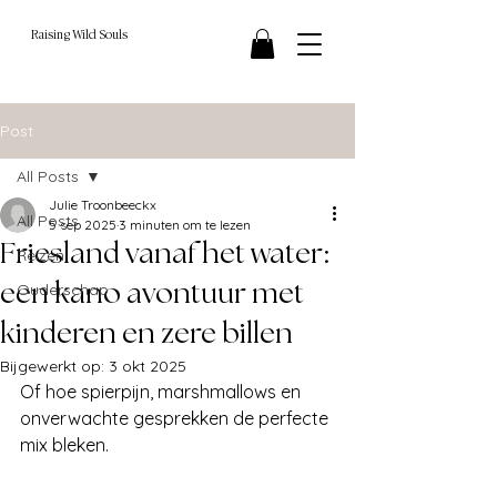
Raising Wild Souls
Post
All Posts
Julie Troonbeeckx
All Posts
5 sep 2025
3 minuten om te lezen
Friesland vanaf het water:
Reizen
een kano avontuur met
Ouderschap
kinderen en zere billen
Bijgewerkt op:
3 okt 2025
Of hoe spierpijn, marshmallows en 
onverwachte gesprekken de perfecte 
mix bleken. 